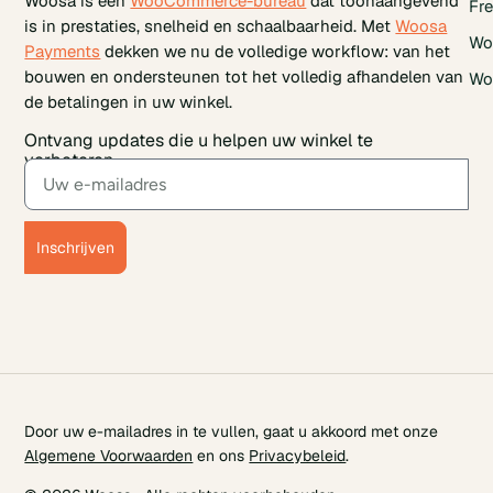
Woosa is een
WooCommerce-bureau
dat toonaangevend
Fr
is in prestaties, snelheid en schaalbaarheid. Met
Woosa
Wo
Payments
dekken we nu de volledige workflow: van het
bouwen en ondersteunen tot het volledig afhandelen van
Wo
de betalingen in uw winkel.
Ontvang updates die u helpen uw winkel te
verbeteren.
Inschrijven
Door uw e-mailadres in te vullen, gaat u akkoord met onze
Algemene Voorwaarden
en ons
Privacybeleid
.