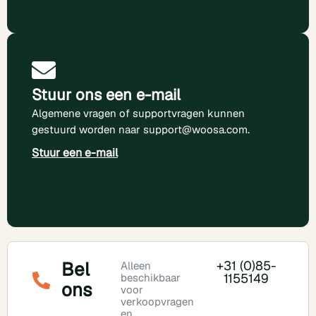
Stuur ons een e-mail
Algemene vragen of supportvragen kunnen
gestuurd worden naar
support@woosa.com
.
Stuur een e-mail
Bel
+31 (0)85-
Alleen
1155149
beschikbaar
ons
voor
verkoopvragen
en