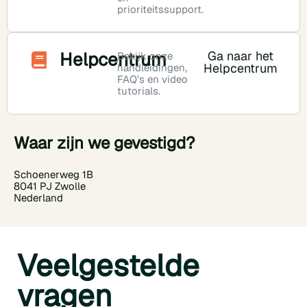
prioriteitssupport.
Helpcentrum
Ga naar het
Bekijk onze
Helpcentrum
handleidingen,
FAQ’s en video
tutorials.
Waar zijn we gevestigd?
Schoenerweg 1B
8041 PJ Zwolle
Nederland
Veelgestelde
vragen